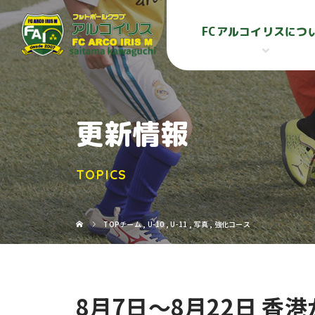
FCアルコイリスにつ
更新情報
TOPICS
TOPチーム
,
U-10
,
U-11
,
写真
,
強化コース
8月7日～8月22日 香