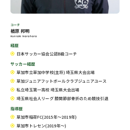
コーチ
楢原 邦明
Kuniaki Narahara
経歴
日本サッカー協会公認B級コーチ
サッカー経歴
草加市立草加中学校(主将) 埼玉県大会出場
草加ジュニアフットボールクラブジュニアユース
私立埼玉第一高校 埼玉県大会出場
埼玉県社会人リーグ 膝関節部骨折のため競技引退
指導歴
草加市稲荷FC(2015年〜2019年)
草加市トレセン(2019年〜)