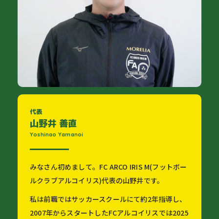
代表
山野井 善直
Yoshinao Yamanoi
みなさん初めまして。FC ARCO IRIS M(フットボー
ルクラブアルコイリス)代表の山野井です。
私は前職ではサッカースクールにて約2年指導し、
2007年からスタートしたFCアルコイリスでは2025