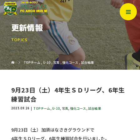
更新情報
TOPICS
TOPチーム
,
U-10
,
写真
,
強化コース
,
試合結果
9月23日（土）4年生ＳＤリーグ、6年生
練習試合
TOPチーム
,
U-10
,
写真
,
強化コース
,
試合結果
2023.09.26
9月23日（土）加須はなさきグラウンドで
4年生ＳＤリーグ、6年生練習試合を行いました。