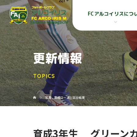
FCアルコイリスにつ
更新情報
TOPICS
写真
,
育成コース
,
試合結果
育成3年生 グリーンカ