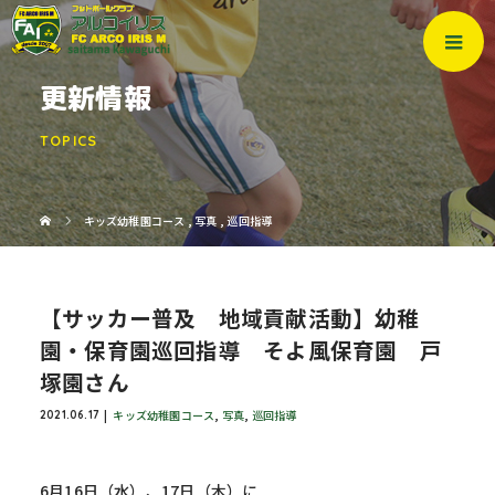
更新情報
TOPICS
キッズ幼稚園コース
,
写真
,
巡回指導
【サッカー普及 地域貢献活動】幼稚
園・保育園巡回指導 そよ風保育園 戸
塚園さん
キッズ幼稚園コース
,
写真
,
巡回指導
2021.06.17
6月16日（水）、17日（木）に