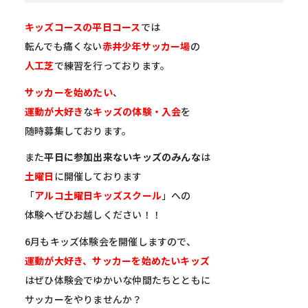
キッズコースの平日コース
では
転んでも痛くない
赤井少年サッカー
場
の
人工芝
で練習を行っております。
サッカーを始めたい
、
運動が大好き
な
キッズの体験・
入会
を
随時募集しております。
また
平日に参加出来ないキッズのみんな
は
土曜日
に開催しております
「
アルコ土曜日キッズスクール
」への
体験へぜひお越しください！！
6月もキッズ体験会を開催しますので、
運動が大好き、サッカーを始めたいキッズ
はぜひ体験会でゆかいな仲間たちとともに
サッカーをやりませんか？