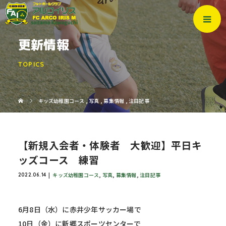
更新情報
TOPICS
キッズ幼稚園コース
,
写真
,
募集情報
,
注目記事
【新規入会者・体験者 大歓迎】平日キ
ッズコース 練習
キッズ幼稚園コース
,
写真
,
募集情報
,
注目記事
2022.06.14
6月8日（水）に赤井少年サッカー場で
10日（金）に新郷スポーツセンターで