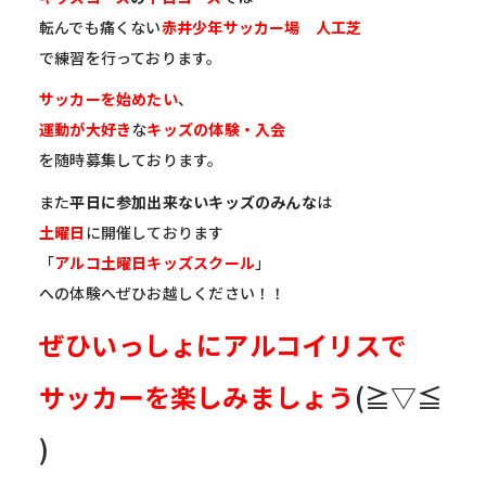
転んでも痛くない
赤井少年サッカー
場
人工芝
で練習を行っております。
サッカーを始めたい
、
運動が大好き
な
キッズの体験・入会
を随時募集
しております。
また
平日に参加出来ないキッズのみんな
は
土曜日
に開催しておりま
す
「
アルコ土曜日キッズスクール
」
への体験へぜひお越しください！！
ぜひいっしょにアルコイリスで
サッカーを楽しみましょう
(≧▽≦
)