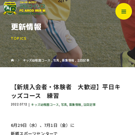
更新情報
TOPICS
キッズ幼稚園コース
,
写真
,
募集情報
,
注目記事
【新規入会者・体験者 大歓迎】平日キ
ッズコース 練習
キッズ幼稚園コース
,
写真
,
募集情報
,
注目記事
2022.07.12
6月29日（水）、7月1日（金）に
新郷スポーツセンターで