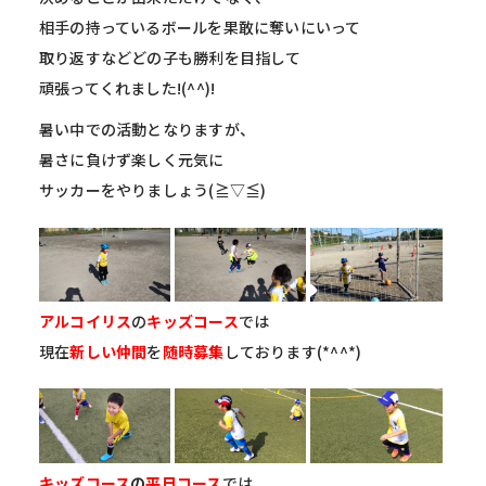
相手の持っているボールを果敢に奪いにいって
取り返すなどど
の子も勝利を目指して
頑張ってくれました!(^^)!
暑い中での活動となりますが、
暑さに負けず楽しく元気に
サッカーをやりましょう(≧▽≦)
アルコイリス
の
キッズコース
では
現在
新しい仲間
を
随時募集
してお
ります(*^^*)
キッズコース
の
平日コース
では