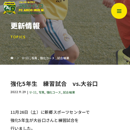
更新情報
TOPICS
U-11
,
写真
,
強化コース
,
試合結果
強化5年生 練習試合 vs.大谷口
U-11
,
写真
,
強化コース
,
試合結果
2022.11.29
11月26日（土）に新郷スポーツセンターで
強化5年生が大谷口さんと練習試合を
行いました。