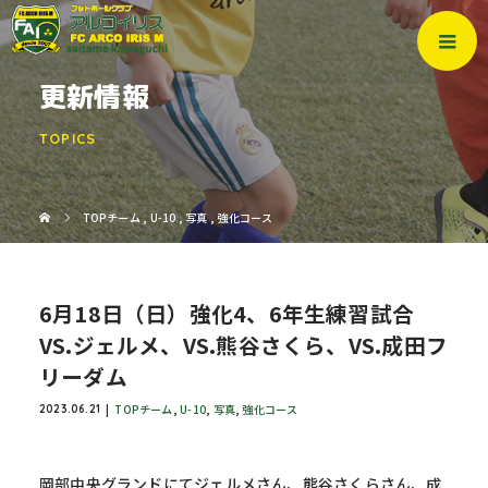
更新情報
TOPICS
TOPチーム
,
U-10
,
写真
,
強化コース
6月18日（日）強化4、6年生練習試合
VS.ジェルメ、VS.熊谷さくら、VS.成田フ
リーダム
TOPチーム
,
U-10
,
写真
,
強化コース
2023.06.21
岡部中央グランドにてジェルメさん、熊谷さくらさん、成