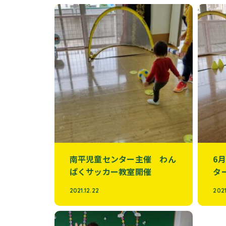
南平児童センター主催 わん
6
ぱくサッカー教室開催
タ
2021.12.22
2021