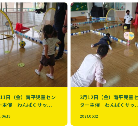
月11日（金）南平児童セン
3月12日（金）南平児童
ー主催 わんぱくサッ...
ター主催 わんぱくサッ..
.06.15
2021.03.12