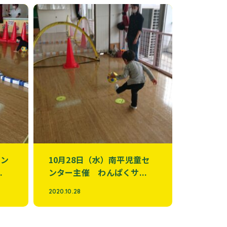
セン
10月28日（水）南平児童セ
.
ンター主催 わんぱくサ...
2020.10.28