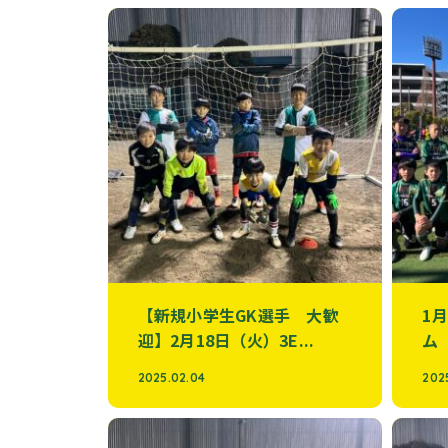
【新規小学生GK選手 大歓
1
迎】2月18日（火）3E...
ム
2025.02.04
2025