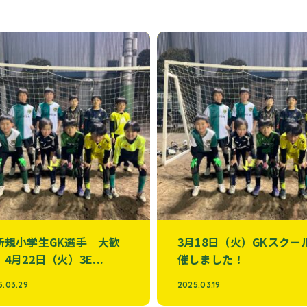
新規小学生GK選手 大歓
3月18日（火）GKスクー
4月22日（火）3E...
催しました！
5.03.29
2025.03.19