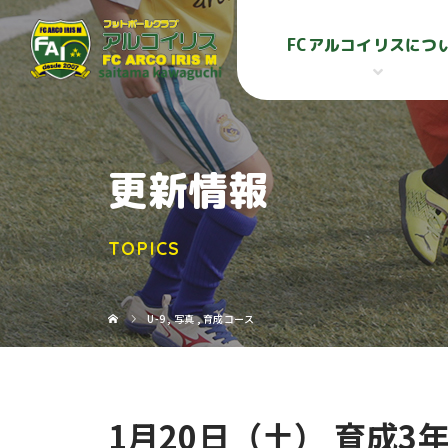
FCアルコイリスにつ
更新情報
TOPICS
U-9
,
写真
,
育成コース
1月20日（土） 育成3