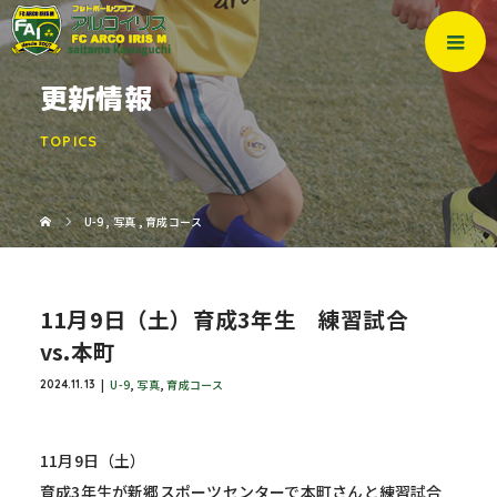
更新情報
TOPICS
U-9
,
写真
,
育成コース
11月9日（土）育成3年生 練習試合
vs.本町
U-9
,
写真
,
育成コース
2024.11.13
11月9日（土）
育成3年生が新郷スポーツセンターで本町さんと練習試合