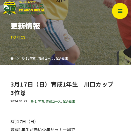
更新情報
TOPICS
U-7
,
写真
,
育成コース
,
試合結果
3月17日（日）育成1年生 川口カップ
3位🥉
U-7
,
写真
,
育成コース
,
試合結果
2024.03.22
3月17日（日）
育成1年生が赤い少年サッカー場で