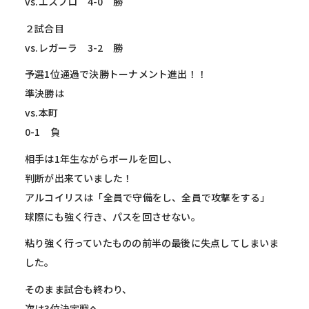
vs.エスプロ 4-0 勝
２試合目
vs.レガーラ 3-2 勝
予選1位通過で決勝トーナメント進出！！
準決勝は
vs.本町
0-1 負
相手は1年生ながらボールを回し、
判断が出来ていました！
アルコイリスは「全員で守備をし、全員で攻撃をする」
球際にも強く行き、パスを回させない。
粘り強く行っていたものの前半の最後に失点してしまいま
した。
そのまま試合も終わり、
次は3位決定戦へ。