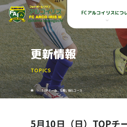
FCアルコイリスにつ
更新情報
TOPICS
TOPチーム
,
写真
,
強化コース
5月10日（日）TOPチ