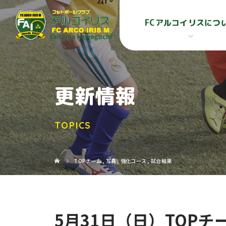
FCアルコイリスにつ
更新情報
TOPICS
TOPチーム
,
写真
,
強化コース
,
試合結果
5月31日（日）TOPチ