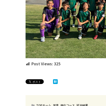
Post Views:
325
TOPチーム
,
写真
,
強化コース
,
試合結果