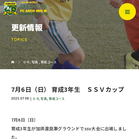
更新情報
TOPICS
U-9
,
写真
,
育成コース
7月6日（日） 育成3年生 ＳＳＶカップ
U-9
,
写真
,
育成コース
2025.07.08
7月6日（日）
育成3年生が加須渡良瀬グラウンドでssv大会に出場しまし
た。