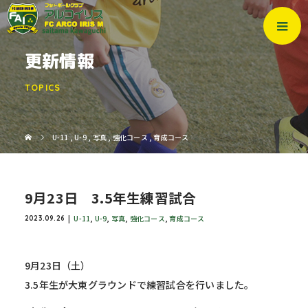
更新情報
TOPICS
U-11
,
U-9
,
写真
,
強化コース
,
育成コース
9月23日 3.5年生練習試合
U-11
,
U-9
,
写真
,
強化コース
,
育成コース
2023.09.26
9月23日（土）
3.5年生が大東グラウンドで練習試合を行いました。