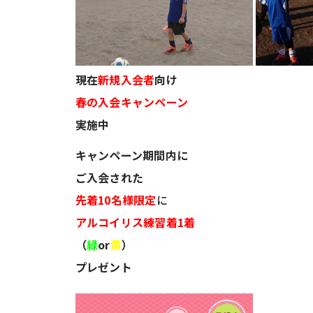
現在
新規入会者
向け
春の入会キャンペーン
実施中
キャンペーン期間内に
ご入会された
先着10名様限定
に
アルコイリス練習着1着
（
緑
or
黄
）
プレゼント