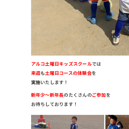
アルコ土曜日キッズスクール
では
来週
も
土曜日コースの体験会
を
実施
いたします！
新年少～新年長
のたくさんの
ご参加
を
お待ちしております！