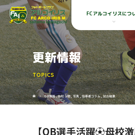
FCアルコイリスにつ
更新情報
TOPICS
OB情報
,
お知らせ
,
写真
,
指導者コラム
,
試合結果
【OB選手活躍⚽母校激