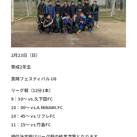
2月23日（日）
育成2年生
真岡フェスティバル U8
リーグ戦（12分1本）
9：30～ vs.久下田FC
10：00～ vs.A.MINAMI.FC
10：45～ vs.リフレFC
11：15～ vs.竹島FC
順位決定戦はリーグ戦の結果次第となります。