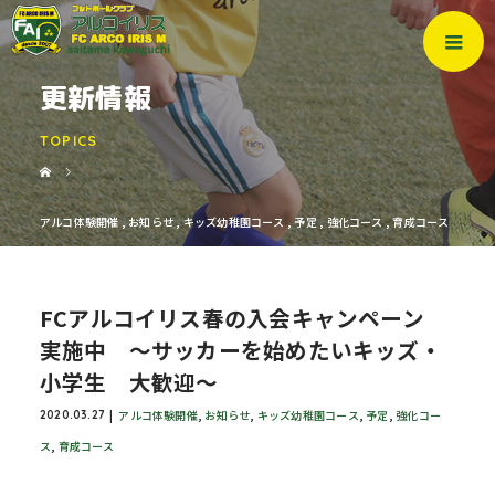
更新情報
TOPICS
アルコ体験開催
,
お知らせ
,
キッズ幼稚園コース
,
予定
,
強化コース
,
育成コース
FCアルコイリス春の入会キャンペーン
実施中 ～サッカーを始めたいキッズ・
小学生 大歓迎～
アルコ体験開催
,
お知らせ
,
キッズ幼稚園コース
,
予定
,
強化コー
2020.03.27
ス
,
育成コース