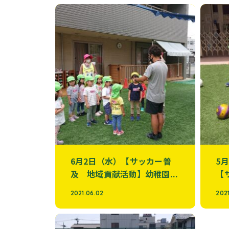
6月2日（水）【サッカー普
5
及 地域貢献活動】幼稚園...
【
2021.06.02
2021