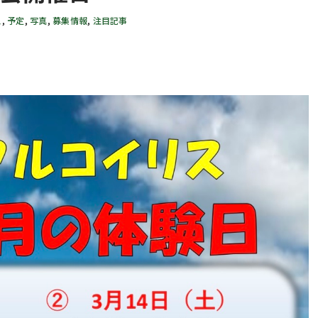
ス
,
予定
,
写真
,
募集情報
,
注目記事