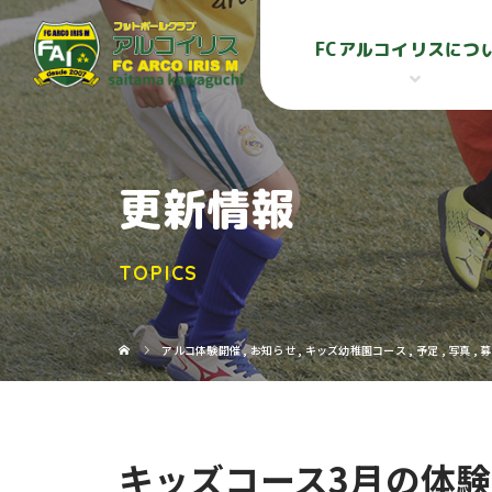
FCアルコイリスにつ
更新情報
TOPICS
アルコ体験開催
,
お知らせ
,
キッズ幼稚園コース
,
予定
,
写真
,
募
キッズコース3月の体