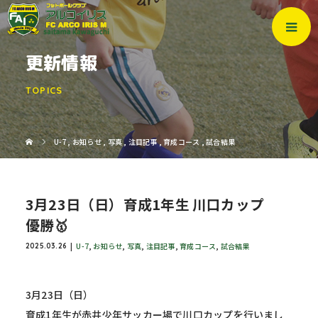
更新情報
TOPICS
U-7
,
お知らせ
,
写真
,
注目記事
,
育成コース
,
試合結果
3月23日（日）育成1年生 川口カップ
優勝🥇
U-7
,
お知らせ
,
写真
,
注目記事
,
育成コース
,
試合結果
2025.03.26
3月23日（日）
育成1年生が赤井少年サッカー場で川口カップを行いまし