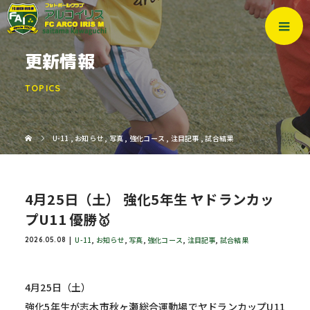
更新情報
TOPICS
U-11
,
お知らせ
,
写真
,
強化コース
,
注目記事
,
試合結果
4月25日（土） 強化5年生 ヤドランカッ
プU11 優勝🥇
U-11
,
お知らせ
,
写真
,
強化コース
,
注目記事
,
試合結果
2026.05.08
4月25日（土）
強化5年生が志木市秋ヶ瀬総合運動場でヤドランカップU11