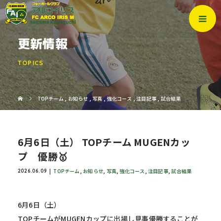
更新情報
TOPICS
TOPチーム
,
お知らせ
,
写真
,
強化コース
,
注目記事
,
試合結果
6月6日（土） TOPチーム MUGENカッ
プ 優勝🥇
TOPチーム
,
お知らせ
,
写真
,
強化コース
,
注目記事
,
試合結果
2026.06.09
6月6日（土）
TOPチームがMUGENカップに出場し見事優勝することが