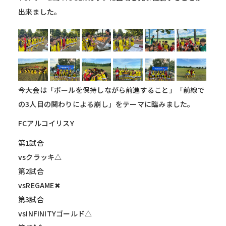
出来ました。
今大会は「ボールを保持しながら前進すること」「前線で
の3人目の関わりによる崩し」をテーマに臨みました。
FCアルコイリスY
第1試合
vsクラッキ△
第2試合
vsREGAME✖︎
第3試合
vsINFINITYゴールド△