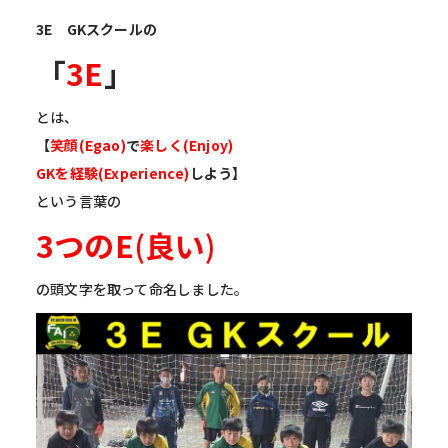
3E GKスクールの
「
3E
」
とは、
【
笑顔(Egao)
で
楽しく(Enjoy)
GK
を経験(Experience)
しよう】
という言葉の
3つのE
(
良い
)
の頭文字を取って命名しました。