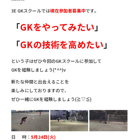
3E GKスクールでは
現在参加者募集中
です。
「
GKをやってみたい
」
「
GKの技術を高めたい
」
という子はぜひ今回のGKスクールに参加して
GKを経験しましょう(*^^)v
新たな仲間と出会えることを
楽しみにしておりますので、
ぜひ一緒にGKを経験しましょう(≧▽≦)
日 時：
5月24日(火)