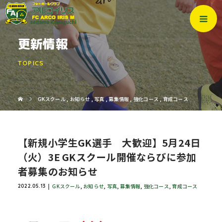
更新情報
TOPICS
GKスクール
,
お知らせ
,
写真
,
募集情報
,
強化コース
,
育成コース
【新規小学生GK選手 大歓迎】5月24日
（火）3E GKスクール開催ならびに参加
者募集のお知らせ
GKスクール
,
お知らせ
,
写真
,
募集情報
,
強化コース
,
育成コース
2022.05.13