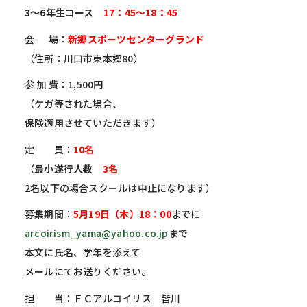
3～6年生コース
17
：45～18：45
会 場：
新郷スポーツセンターグランド
（住所：川口市東本郷80）
参 加 費：1,500円
（ケガ等された場合、
保険適用させていただきます）
定 員：
10名
（
最小遂行人数
3名
2名以下の場合スクールは中止になります）
募集期間：
5月19日（木）18：00
までに
arcoirism_yama@yahoo.co.jp
まで
本文に氏名、学年を添えて
メールにてお送りください。
担 当：ＦＣアルコイリス 皆川